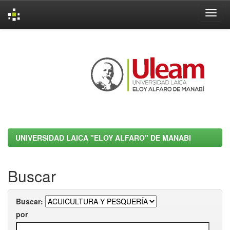
Skip
navigation
UNIVERSIDAD LAICA "ELOY ALFARO" DE MANABI
Buscar
Buscar:
por