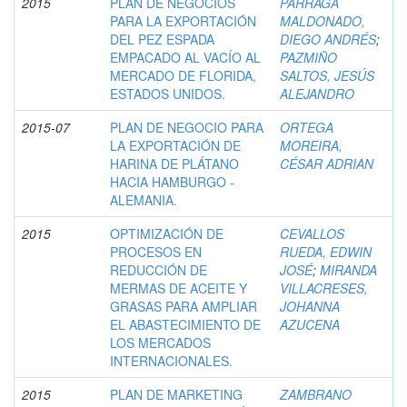
2015
PLAN DE NEGOCIOS
PÁRRAGA
PARA LA EXPORTACIÓN
MALDONADO,
DEL PEZ ESPADA
DIEGO ANDRÉS
;
EMPACADO AL VACÍO AL
PAZMIÑO
MERCADO DE FLORIDA,
SALTOS, JESÚS
ESTADOS UNIDOS.
ALEJANDRO
2015-07
PLAN DE NEGOCIO PARA
ORTEGA
LA EXPORTACIÓN DE
MOREIRA,
HARINA DE PLÁTANO
CÉSAR ADRIAN
HACIA HAMBURGO -
ALEMANIA.
2015
OPTIMIZACIÓN DE
CEVALLOS
PROCESOS EN
RUEDA, EDWIN
REDUCCIÓN DE
JOSÉ
;
MIRANDA
MERMAS DE ACEITE Y
VILLACRESES,
GRASAS PARA AMPLIAR
JOHANNA
EL ABASTECIMIENTO DE
AZUCENA
LOS MERCADOS
INTERNACIONALES.
2015
PLAN DE MARKETING
ZAMBRANO