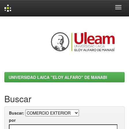
Skip
navigation
UNIVERSIDAD LAICA "ELOY ALFARO" DE MANABI
Buscar
Buscar:
por