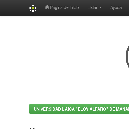
Página de inicio
Listar
Ayuda
Skip
navigation
UNIVERSIDAD LAICA "ELOY ALFARO" DE MANA