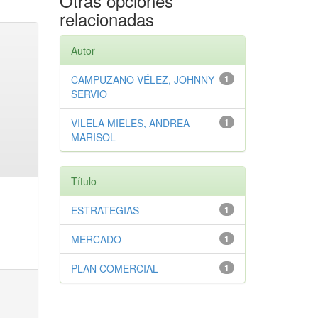
Otras opciones
relacionadas
Autor
CAMPUZANO VÉLEZ, JOHNNY
1
SERVIO
VILELA MIELES, ANDREA
1
MARISOL
Título
ESTRATEGIAS
1
MERCADO
1
PLAN COMERCIAL
1