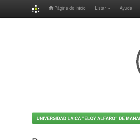
Página de inicio
Listar
Ayuda
Skip
navigation
UNIVERSIDAD LAICA "ELOY ALFARO" DE MANA