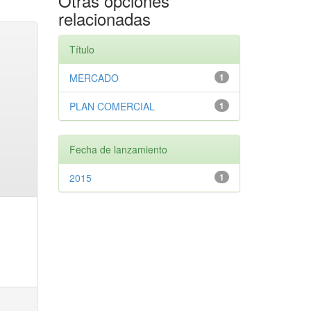
Otras opciones
relacionadas
Título
MERCADO
1
PLAN COMERCIAL
1
Fecha de lanzamiento
2015
1