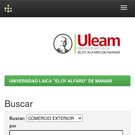
Skip
navigation
UNIVERSIDAD LAICA "ELOY ALFARO" DE MANABI
Buscar
Buscar:
por