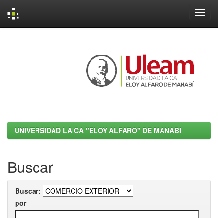
Skip
navigation
UNIVERSIDAD LAICA "ELOY ALFARO" DE MANABI
Buscar
Buscar:
por