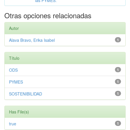
las PYMES.
Otras opciones relacionadas
Autor
Alava Bravo, Erika Isabel
1
Título
ODS
1
PYMES
1
SOSTENIBILIDAD
1
Has File(s)
true
1