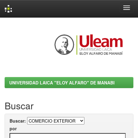
Skip
navigation
UNIVERSIDAD LAICA "ELOY ALFARO" DE MANABI
Buscar
Buscar:
por