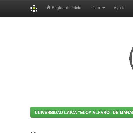
Página de inicio
Listar
Ayuda
Skip
navigation
UNIVERSIDAD LAICA "ELOY ALFARO" DE MANA