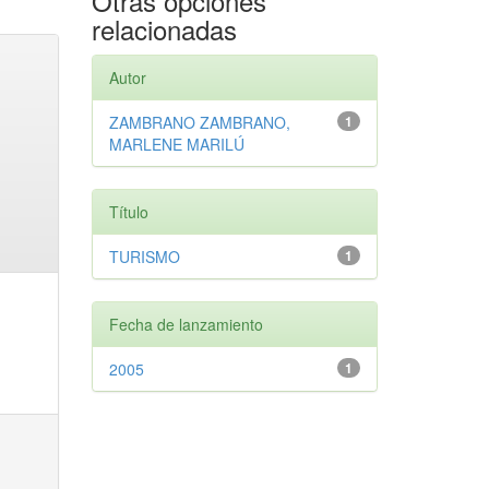
Otras opciones
relacionadas
Autor
ZAMBRANO ZAMBRANO,
1
MARLENE MARILÚ
Título
TURISMO
1
Fecha de lanzamiento
2005
1