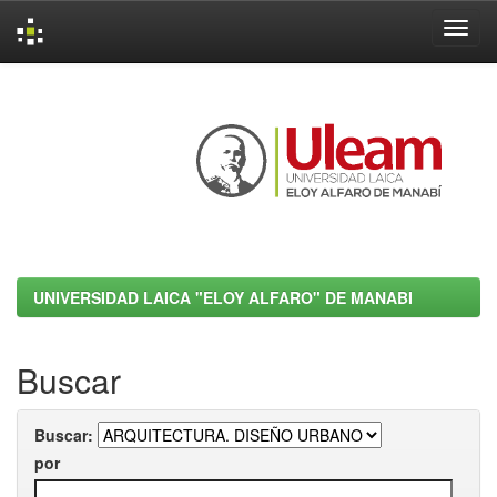
Skip
navigation
UNIVERSIDAD LAICA "ELOY ALFARO" DE MANABI
Buscar
Buscar:
por