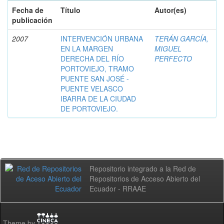
Fecha de
Título
Autor(es)
publicación
2007
INTERVENCIÓN URBANA
TERÁN GARCÍA,
EN LA MARGEN
MIGUEL
DERECHA DEL RÍO
PERFECTO
PORTOVIEJO, TRAMO
PUENTE SAN JOSÉ -
PUENTE VELASCO
IBARRA DE LA CIUDAD
DE PORTOVIEJO.
Repositorio integrado a la Red de
Repositorios de Acceso Abierto del
Ecuador - RRAAE
Theme by