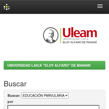
Skip
navigation
UNIVERSIDAD LAICA "ELOY ALFARO" DE MANABI
Buscar
Buscar:
por