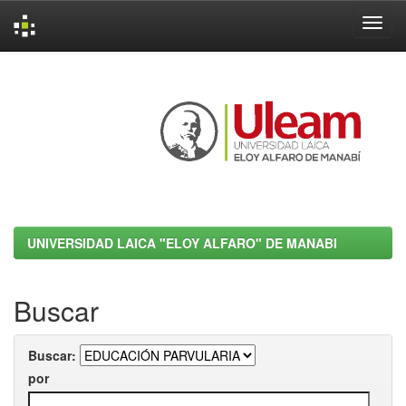
Skip
navigation
UNIVERSIDAD LAICA "ELOY ALFARO" DE MANABI
Buscar
Buscar:
por