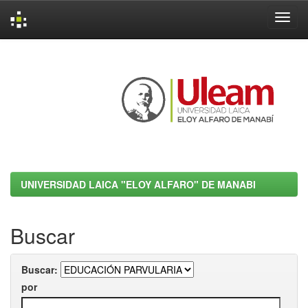
Skip
navigation
UNIVERSIDAD LAICA "ELOY ALFARO" DE MANABI
Buscar
Buscar:
por