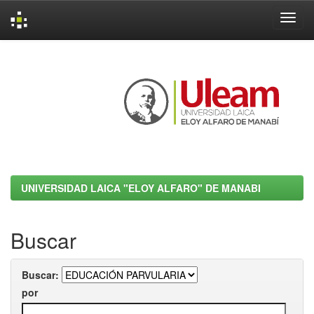
Skip
navigation
UNIVERSIDAD LAICA "ELOY ALFARO" DE MANABI
Buscar
Buscar:
por