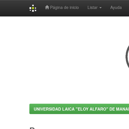
Página de inicio
Listar
Ayuda
Skip
navigation
UNIVERSIDAD LAICA "ELOY ALFARO" DE MANA