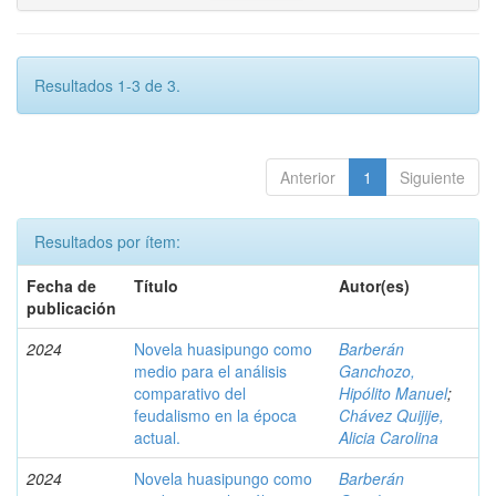
Resultados 1-3 de 3.
Anterior
1
Siguiente
Resultados por ítem:
Fecha de
Título
Autor(es)
publicación
2024
Novela huasipungo como
Barberán
medio para el análisis
Ganchozo,
comparativo del
Hipólito Manuel
;
feudalismo en la época
Chávez Quijije,
actual.
Alicia Carolina
2024
Novela huasipungo como
Barberán