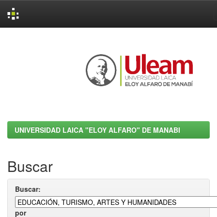
Skip
navigation
UNIVERSIDAD LAICA "ELOY ALFARO" DE MANABI
Buscar
Buscar:
por