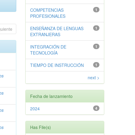
COMPETENCIAS
1
PROFESIONALES
ENSEÑANZA DE LENGUAS
1
guiente
EXTRANJERAS
INTEGRACIÓN DE
1
TECNOLOGÍA
TIEMPO DE INSTRUCCIÓN
1
os
next >
os
Fecha de lanzamiento
2024
4
os
os
Has File(s)