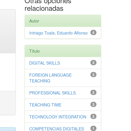
Otras opciones
relacionadas
Autor
Intriago Toala, Eduardo Alfonso
4
Título
DIGITAL SKILLS
3
FOREIGN LANGUAGE
3
TEACHING
PROFESSIONAL SKILLS
3
TEACHING TIME
3
TECHNOLOGY INTEGRATION
3
COMPETENCIAS DIGITALES
1