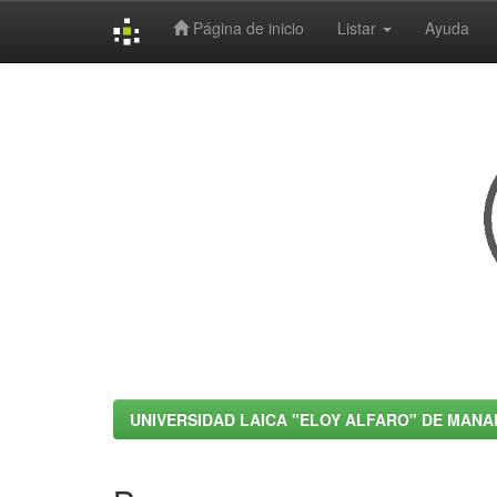
Página de inicio
Listar
Ayuda
Skip
navigation
UNIVERSIDAD LAICA "ELOY ALFARO" DE MANA