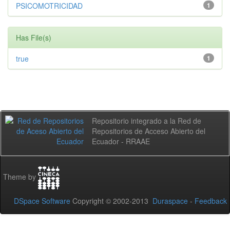
PSICOMOTRICIDAD
1
Has File(s)
true
1
Repositorio integrado a la Red de
Repositorios de Acceso Abierto del
Ecuador - RRAAE
Theme by
DSpace Software
Copyright © 2002-2013
Duraspace
-
Feedback