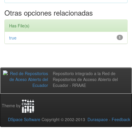
Otras opciones relacionadas
Has File(s)
true
1
Repositorio integrado a la Red de
Repositorios de Acceso Abierto del
Ecuador - RRAAE
Theme by
DSpace Software
Copyright © 2002-2013
Duraspace
-
Feedback