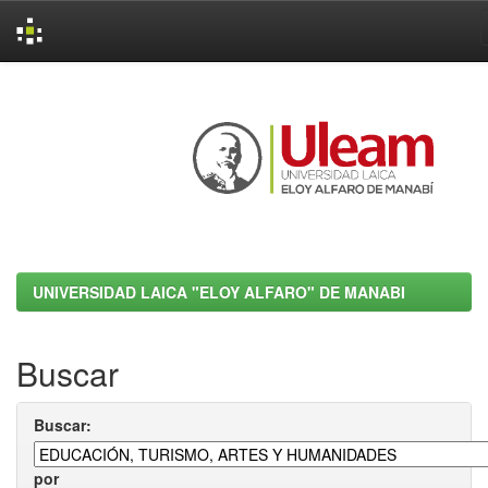
Skip
navigation
UNIVERSIDAD LAICA "ELOY ALFARO" DE MANABI
Buscar
Buscar:
por