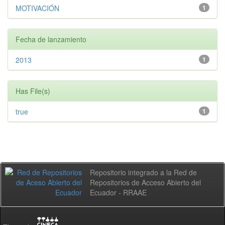
MOTIVACIÓN
1
Fecha de lanzamiento
2013
1
Has File(s)
true
1
Repositorio integrado a la Red de
Repositorios de Acceso Abierto del
Ecuador - RRAAE