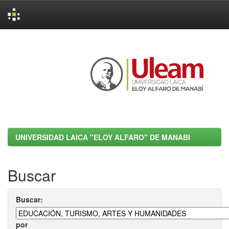
Skip
navigation
UNIVERSIDAD LAICA "ELOY ALFARO" DE MANABI
Buscar
Buscar:
por