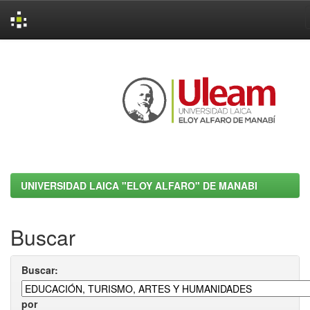
Skip
navigation
UNIVERSIDAD LAICA "ELOY ALFARO" DE MANABI
Buscar
Buscar:
por