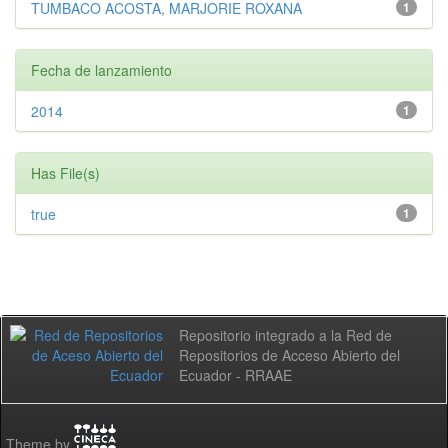
TUMBACO ACOSTA, MARJORIE ROXANA
1
Fecha de lanzamiento
2014
1
Has File(s)
true
1
Repositorio integrado a la Red de
Repositorios de Acceso Abierto del
Ecuador - RRAAE
Theme by