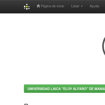
Página de inicio
Listar
Ayuda
Skip
navigation
UNIVERSIDAD LAICA "ELOY ALFARO" DE MANA