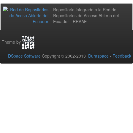
Repositorio integrado a la Red de
Repositorios de Acceso Abierto del
Ecuador - RRAAE
Theme by
DSpace Software
Copyright © 2002-2013
Duraspace
-
Feedback