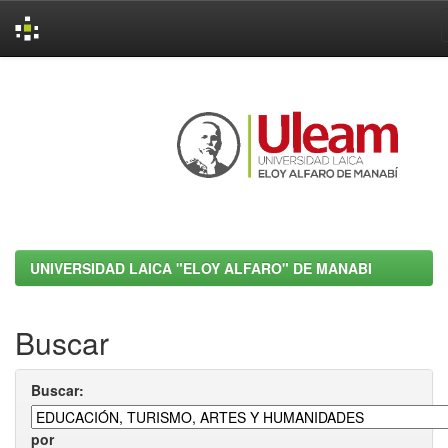
Skip
navigation
UNIVERSIDAD LAICA "ELOY ALFARO" DE MANABI
Buscar
Buscar:
por