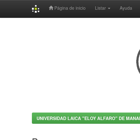
Página de inicio
Listar
Ayuda
Skip
navigation
UNIVERSIDAD LAICA "ELOY ALFARO" DE MANA