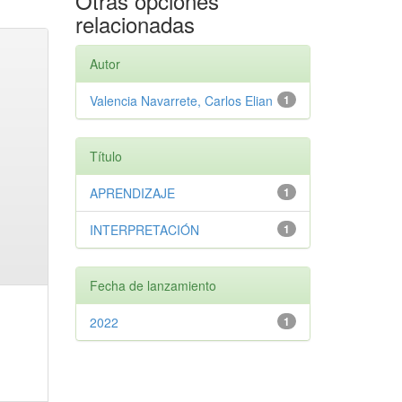
Otras opciones
relacionadas
Autor
Valencia Navarrete, Carlos Elian
1
Título
APRENDIZAJE
1
INTERPRETACIÓN
1
Fecha de lanzamiento
2022
1