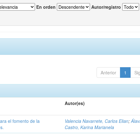
En orden
Autor/registro
Anterior
1
Si
Autor(es)
ara el fomento de la
Valencia Navarrete, Carlos Elian
;
Álav
s.
Castro, Karina Marianela