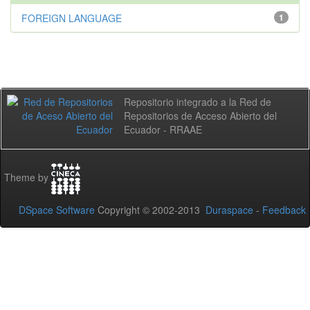
FOREIGN LANGUAGE
1
Repositorio integrado a la Red de
Repositorios de Acceso Abierto del
Ecuador - RRAAE
Theme by
DSpace Software
Copyright © 2002-2013
Duraspace
-
Feedback