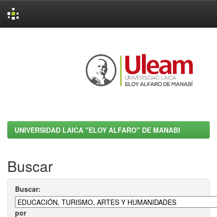
Skip
navigation
UNIVERSIDAD LAICA "ELOY ALFARO" DE MANABI
Buscar
Buscar:
por