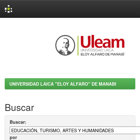
Skip
navigation
UNIVERSIDAD LAICA "ELOY ALFARO" DE MANABI
Buscar
Buscar:
por