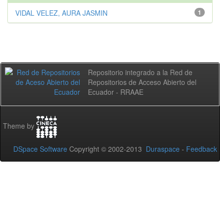
VIDAL VELEZ, AURA JASMIN
1
Repositorio integrado a la Red de
Repositorios de Acceso Abierto del
Ecuador - RRAAE
Theme by
DSpace Software
Copyright © 2002-2013
Duraspace
-
Feedback