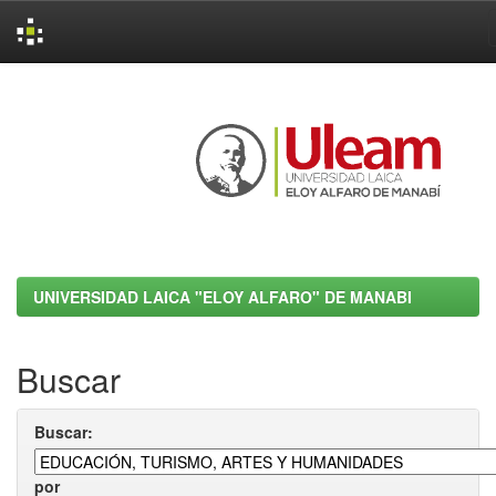
Skip
navigation
UNIVERSIDAD LAICA "ELOY ALFARO" DE MANABI
Buscar
Buscar:
por