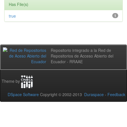
Has File(s)
true
1
Repositorio integrado a la Red de
Repositorios de Acceso Abierto del
Ecuador - RRAAE
Theme by
DSpace Software
Copyright © 2002-2013
Duraspace
-
Feedback