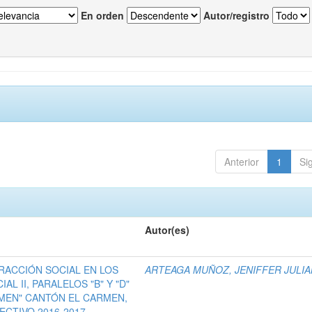
En orden
Autor/registro
Anterior
1
Si
Autor(es)
RACCIÓN SOCIAL EN LOS
ARTEAGA MUÑOZ, JENIFFER JULI
AL II, PARALELOS "B" Y "D"
RMEN" CANTÓN EL CARMEN,
ECTIVO 2016-2017.