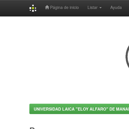
Página de inicio
Listar
Ayuda
Skip
navigation
UNIVERSIDAD LAICA "ELOY ALFARO" DE MANA