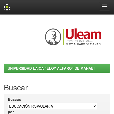
Skip
navigation
UNIVERSIDAD LAICA "ELOY ALFARO" DE MANABI
Buscar
Buscar:
por