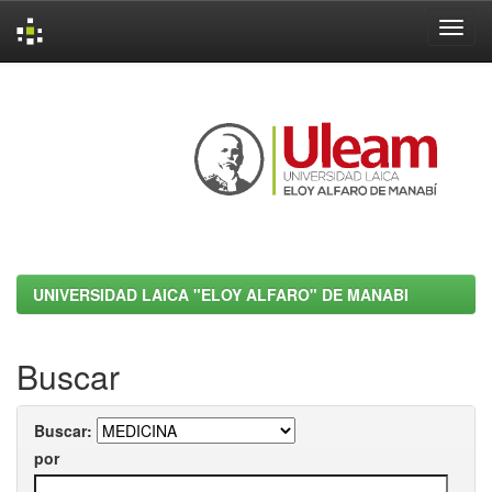
Skip
navigation
UNIVERSIDAD LAICA "ELOY ALFARO" DE MANABI
Buscar
Buscar:
por