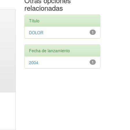
Otras opciones
relacionadas
Título
DOLOR
1
Fecha de lanzamiento
2004
1