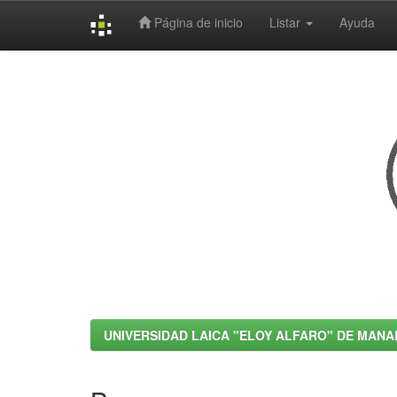
Página de inicio
Listar
Ayuda
Skip
navigation
UNIVERSIDAD LAICA "ELOY ALFARO" DE MANA