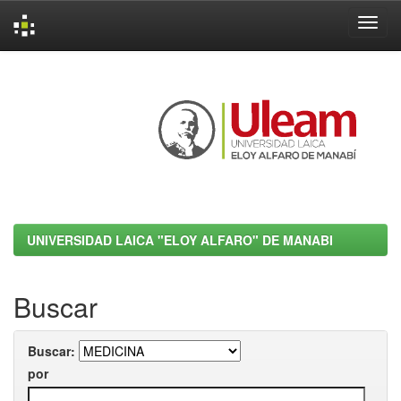
Skip
navigation
UNIVERSIDAD LAICA "ELOY ALFARO" DE MANABI
Buscar
Buscar:
por