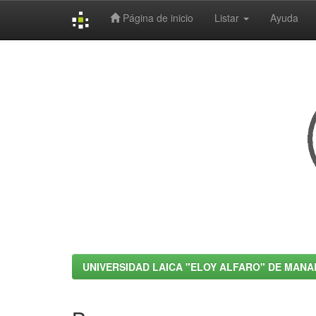
Página de inicio
Listar
Ayuda
Skip
navigation
UNIVERSIDAD LAICA "ELOY ALFARO" DE MANA