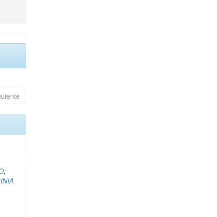
guiente
O
;
INIA