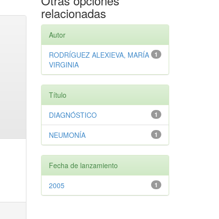
Otras opciones
relacionadas
Autor
RODRÍGUEZ ALEXIEVA, MARÍA
1
VIRGINIA
Título
DIAGNÓSTICO
1
NEUMONÍA
1
Fecha de lanzamiento
2005
1