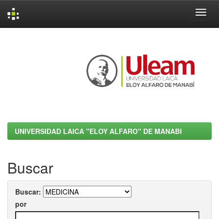
Skip
navigation
UNIVERSIDAD LAICA "ELOY ALFARO" DE MANABI
Buscar
Buscar:
por