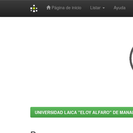
Página de inicio
Listar
Ayuda
Skip
navigation
UNIVERSIDAD LAICA "ELOY ALFARO" DE MANA