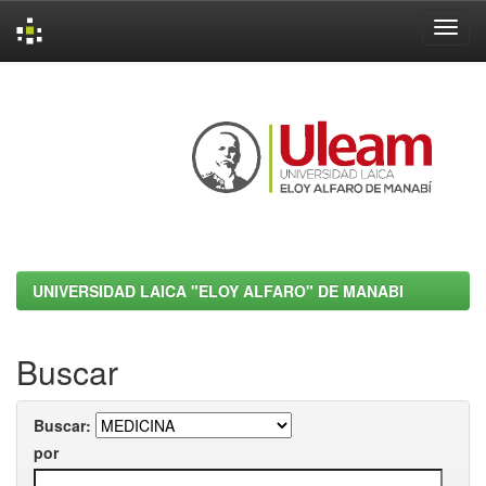
Skip
navigation
UNIVERSIDAD LAICA "ELOY ALFARO" DE MANABI
Buscar
Buscar:
por