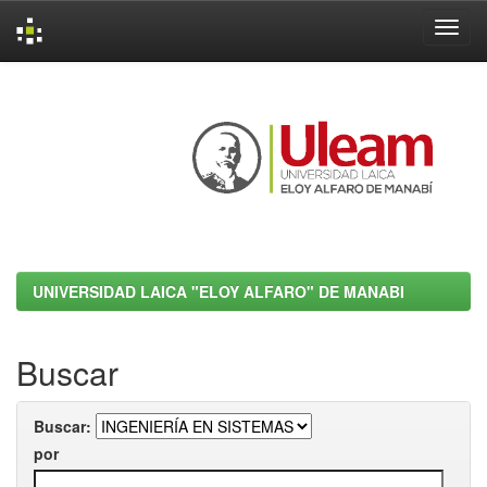
Skip
navigation
UNIVERSIDAD LAICA "ELOY ALFARO" DE MANABI
Buscar
Buscar:
por