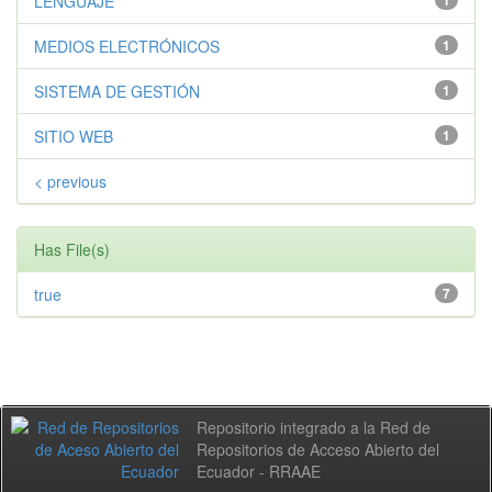
LENGUAJE
MEDIOS ELECTRÓNICOS
1
SISTEMA DE GESTIÓN
1
SITIO WEB
1
< previous
Has File(s)
true
7
Repositorio integrado a la Red de
Repositorios de Acceso Abierto del
Ecuador - RRAAE