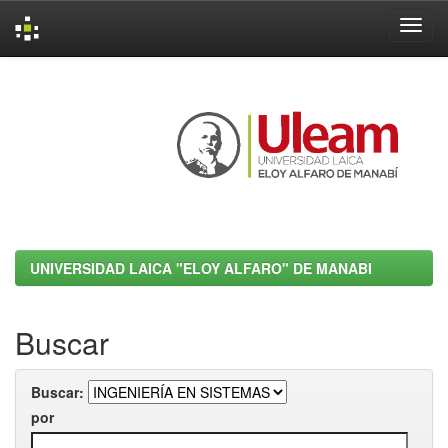
Skip
navigation
UNIVERSIDAD LAICA "ELOY ALFARO" DE MANABI
Buscar
Buscar:
por