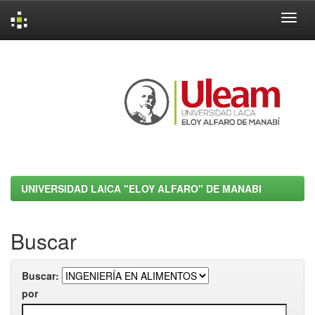
Skip
navigation
UNIVERSIDAD LAICA "ELOY ALFARO" DE MANABI
Buscar
Buscar:
por