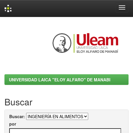
Skip
navigation
UNIVERSIDAD LAICA "ELOY ALFARO" DE MANABI
Buscar
Buscar:
por