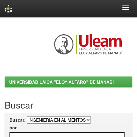
Skip
navigation
UNIVERSIDAD LAICA "ELOY ALFARO" DE MANABI
Buscar
Buscar:
por