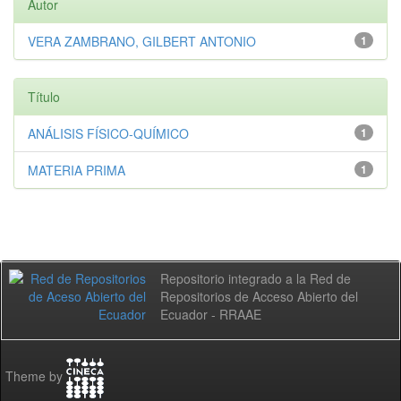
Autor
VERA ZAMBRANO, GILBERT ANTONIO
1
Título
ANÁLISIS FÍSICO-QUÍMICO
1
MATERIA PRIMA
1
Repositorio integrado a la Red de
Repositorios de Acceso Abierto del
Ecuador - RRAAE
Theme by