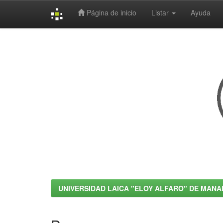
Página de inicio
Listar
Ayuda
Skip
navigation
UNIVERSIDAD LAICA "ELOY ALFARO" DE MANA