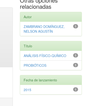
Otras opciones
relacionadas
Autor
ZAMBRANO DOMÍNGUEZ,
1
NELSON AGUSTÍN
Título
ANÁLISIS FÍSICO-QUÍMICO
1
PROBIÓTICOS
1
Fecha de lanzamiento
2015
1