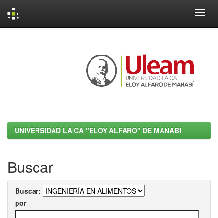
Skip
navigation
UNIVERSIDAD LAICA "ELOY ALFARO" DE MANABI
Buscar
Buscar:
por