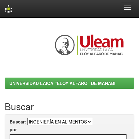
Skip
navigation
UNIVERSIDAD LAICA "ELOY ALFARO" DE MANABI
Buscar
Buscar:
por