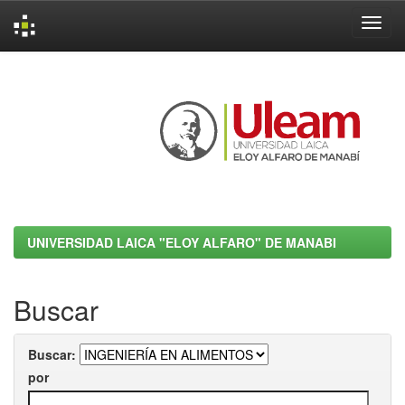
Skip
navigation
UNIVERSIDAD LAICA "ELOY ALFARO" DE MANABI
Buscar
Buscar:
por