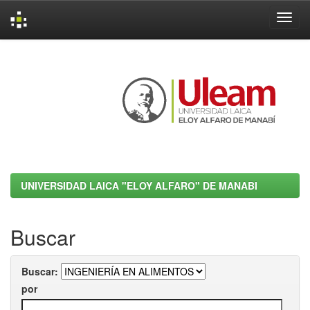
Skip
navigation
UNIVERSIDAD LAICA "ELOY ALFARO" DE MANABI
Buscar
Buscar:
por