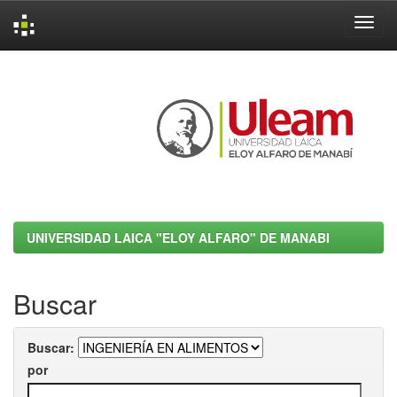
Skip
navigation
UNIVERSIDAD LAICA "ELOY ALFARO" DE MANABI
Buscar
Buscar:
por