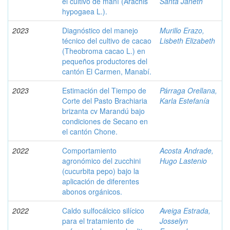
el cultivo de maní (Arachis
Santa Janeth
hypogaea L.).
2023
Diagnóstico del manejo
Murillo Erazo,
técnico del cultivo de cacao
Lisbeth Elizabeth
(Theobroma cacao L.) en
pequeños productores del
cantón El Carmen, Manabí.
2023
Estimación del Tiempo de
Párraga Orellana,
Corte del Pasto Brachiaria
Karla Estefanía
brizanta cv Marandú bajo
condiciones de Secano en
el cantón Chone.
2022
Comportamiento
Acosta Andrade,
agronómico del zucchini
Hugo Lastenio
(cucurbita pepo) bajo la
aplicación de diferentes
abonos orgánicos.
2022
Caldo sulfocálcico silícico
Aveiga Estrada,
para el tratamiento de
Josselyn