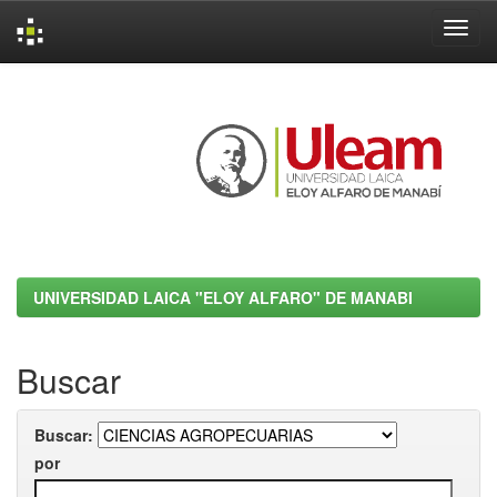
Skip
navigation
UNIVERSIDAD LAICA "ELOY ALFARO" DE MANABI
Buscar
Buscar:
por