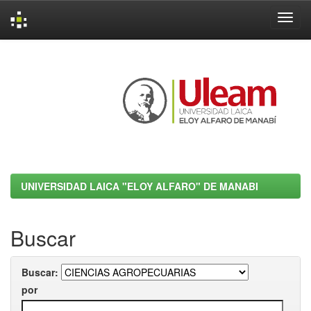
Skip
navigation
UNIVERSIDAD LAICA "ELOY ALFARO" DE MANABI
Buscar
Buscar:
por