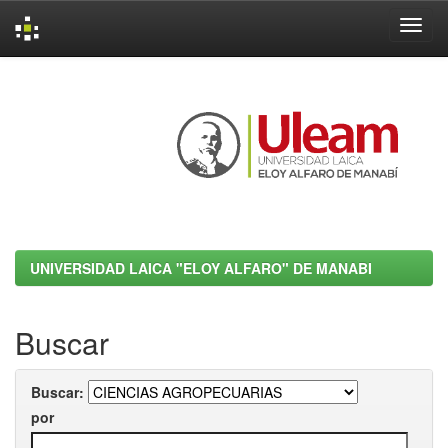
Skip
navigation
UNIVERSIDAD LAICA "ELOY ALFARO" DE MANABI
Buscar
Buscar:
por